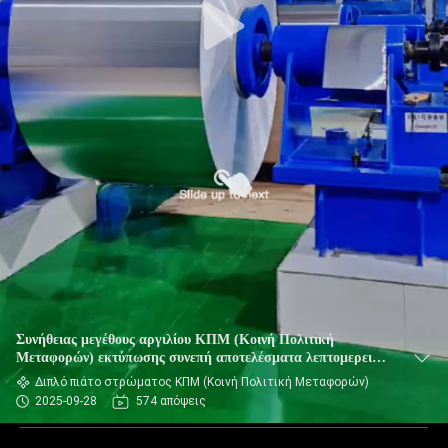
Συνήθειας μεγέθους αργιλίου ΚΠΜ (Κοινή Πολιτική
Μεταφορών) εκτύπωσης συνεπή αποτελέσματα λεπτομερειών
πιάτων αιχμηρά
Διπλό πιάτο στρώματος ΚΠΜ (Κοινή Πολιτική Μεταφορών)
2025-09-28
574 απόψεις