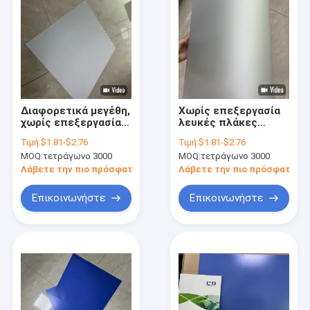
Διαφορετικά μεγέθη,
Χωρίς επεξεργασία
χωρίς επεξεργασία
λευκές πλάκες
για την εκτύπωση
εκτύπωσης CTP για
Τιμή:
$1.81-$2.76
Τιμή:
$1.81-$2.76
χαρτιού
διαφημιστικά
MOQ:
τετράγωνο 3000
MOQ:
τετράγωνο 3000
φυλλάδια
Λάβετε την πιο πρόσφατη τιμή
Λάβετε την πιο πρόσφατη τι
Επικοινωνήστε
Επικοινωνήστε
Σπίτι
Προϊόντα
VR παρουσιάστε