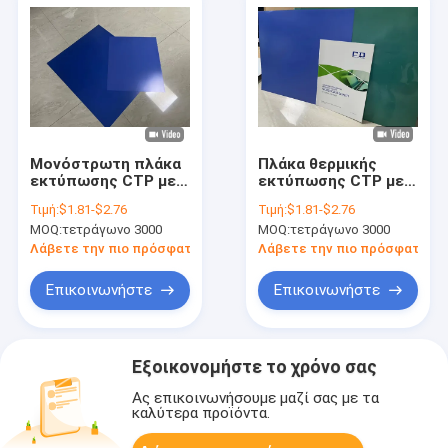
Μονόστρωτη πλάκα
Πλάκα θερμικής
εκτύπωσης CTP με
εκτύπωσης CTP με
ενέργεια έκθεσης
εμπορική εκτύπωση
Τιμή:
$1.81-$2.76
Τιμή:
$1.81-$2.76
125-135mj/cm2 για
MOQ:
τετράγωνο 3000
MOQ:
τετράγωνο 3000
την εκτύπωση
εφημερίδων
Λάβετε την πιο πρόσφατη τιμή
Λάβετε την πιο πρόσφατη τι
Επικοινωνήστε
Επικοινωνήστε
Εξοικονομήστε το χρόνο σας
Ας επικοινωνήσουμε μαζί σας με τα
καλύτερα προϊόντα.