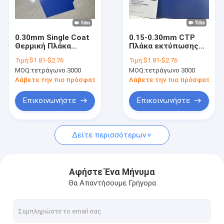
Περίπου εμείς
Γύρος εργοστασίων
0.30mm Single Coat
0.15-0.30mm CTP
Θερμική Πλάκα
Πλάκα εκτύπωσης
Ποιοτικός έλεγχος
Τύπου CTP με
Μπλε Μονό στρώμα
Τιμή:
$1.81-$2.76
Τιμή:
$1.81-$2.76
προσαρμοσμένο
18 μήνες διάρκεια
MOQ:
τετράγωνο 3000
MOQ:
τετράγωνο 3000
μέγεθος
ζωής
Επαφή ΗΠΑ
Λάβετε την πιο πρόσφατη τιμή
Λάβετε την πιο πρόσφατη τι
Ειδήσεις
Επικοινωνήστε
Επικοινωνήστε
Περιπτώσεις
Δείτε περισσότερων
Ζητήστε ένα απόσπασμα
Αφήστε Ένα Μήνυμα
Θα Απαντήσουμε Γρήγορα
Πιάτο ΚΠΜ (Κοινή Πολιτική Μεταφορών) που κατασκευάζει
θερμική μηχανή CTP