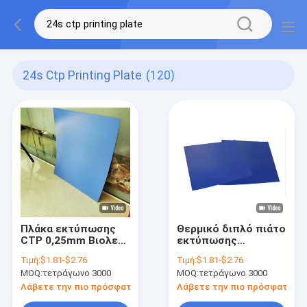
24s Ctp Printing Plate
(120)
Πλάκα εκτύπωσης
Θερμικό διπλό πιάτο
CTP 0,25mm Βιολετί,
εκτύπωσης
Χρόνος παραγωγής
στρώματος ΚΠΜ
Τιμή:
$1.81-$2.76
Τιμή:
$1.81-$2.76
24S για εκτύπωση
(Κοινή Πολιτική
MOQ:
τετράγωνο 3000
MOQ:
τετράγωνο 3000
εφημερίδων
Μεταφορών) δύο
παλτά χωρίς
Λάβετε την πιο πρόσφατη τιμή
Λάβετε την πιο πρόσφατη τι
επεξεργασία