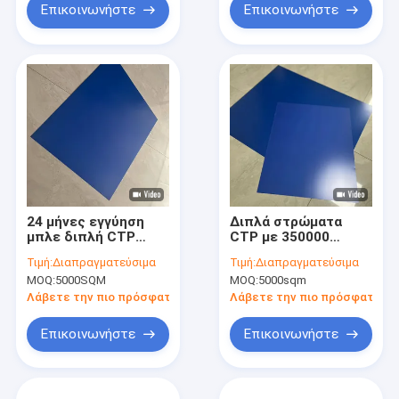
Επικοινωνήστε
Επικοινωνήστε
24 μήνες εγγύηση
Διπλά στρώματα
μπλε διπλή CTP
CTP με 350000
Πλάκα εκτύπωσης
εκτυπώσεις 24
Τιμή:
Διαπραγματεύσιμα
Τιμή:
Διαπραγματεύσιμα
για τις ανάγκες μπλε
μήνες εγγύηση και
MOQ:
5000SQM
MOQ:
5000sqm
εκτύπωσης
μέγεθος 0,15 mm
έως 0,40 mm
Λάβετε την πιο πρόσφατη τιμή
Λάβετε την πιο πρόσφατη τι
Επικοινωνήστε
Επικοινωνήστε