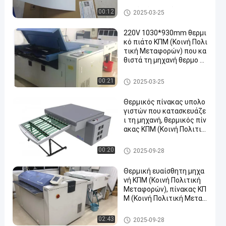
e πιάτο όφσετ ΚΠΜ (Κοιν
ή Πολιτική Μεταφορών)
Διπλό πιάτο στρώματος ΚΠΜ
00:12
2025-03-25
(Κοινή Πολιτική Μεταφορών)
220V 1030*930mm θερμι
κό πιάτο ΚΠΜ (Κοινή Πολι
τική Μεταφορών) που κα
θιστά τη μηχανή θερμο ευ
αίσθητο
θερμική μηχανή CTP
00:21
2025-03-25
Θερμικός πίνακας υπολο
γιστών που κατασκευάζε
ι τη μηχανή, θερμικός πίν
ακας ΚΠΜ (Κοινή Πολιτικ
ή Μεταφορών) που κατα
σκευάζει τη μηχανή, πίνα
θερμική μηχανή CTP
00:20
2025-09-28
κας ΚΠΜ (Κοινή Πολιτική
Μεταφορών) που κατασκ
Θερμική ευαίσθητη μηχα
ευάζει τη μηχανή,
νή ΚΠΜ (Κοινή Πολιτική
Μεταφορών), πίνακας ΚΠ
Μ (Κοινή Πολιτική Μετα
φορών) που κατασκευάζ
ει τη μηχανή, θερμικός ευ
θερμική μηχανή CTP
02:43
2025-09-28
αίσθητος πίνακας υπολο