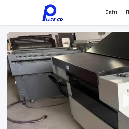
Σπίτι
Π