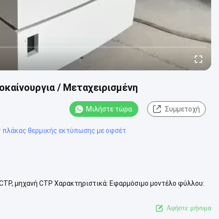
καίνουργια / Μεταχειρισμένη
Μιλήστε τώρα.
Συμμετοχή
 πλάκας θερμικής εκτύπωσης με οφσέτ
 CTP, μηχανή CTP Χαρακτηριστικά: Εφαρμόσιμο μοντέλο φύλλου:
.540dpi ή 1...
Δείτε περισσότερων
Αφήστε μήνυμα