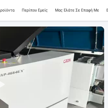
ροϊόντα
Περίπου Εμείς
Μας Ελάτε Σε Επαφή Με