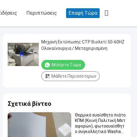

Ειδήσεις
Περιπτώσεις
Επαφή Τώρα
Μηχανή Εκτύπωσης CTP Βιολετί 50-60HZ
Ολοκαίνουργια / Μεταχειρισμένη
Μιλήστε Τώρα.
Μάθετε Περισσότερων
Σχετικά βίντεο
Θερμικό ευαίσθητο πιάτο
ΚΠΜ (Κοινή Πολιτική Μετ
αφορών), φωτοευαίσθητ
ο συγκολλητικό Washabl