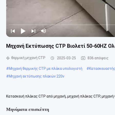
Μηχανή Εκτύπωσης CTP Βιολετί 50-60HZ Ολο
θερμική μηχανή CTP
2025-03-25
836 απόψεις
#
Μηχανή θερμικής CTP με πλάκα υπολογιστή
#
Κατασκευαστής
#
Μηχανή εκτύπωσης πλακών 220v
Κατασκευή πλάκας CTP από μηχανή, μηχανή πλάκας CTP, μηχανή
πάχος 0,15 - πάχος 0,4. Ανάλυση: 2.400dpi ή 1.200dpi προαιρετικά 2
Μηνύματα επισκέπτη