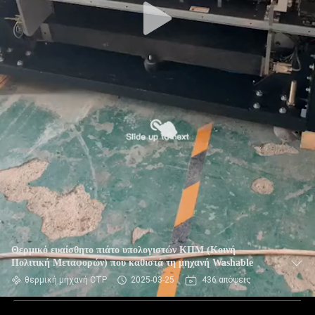
Θερμικό ευαίσθητο πιάτο υπολογιστών ΚΠΜ (Κοινή
Πολιτική Μεταφορών) που καθιστά τη μηχανή Washable
θερμική μηχανή CTP
2025-03-25
436 απόψεις