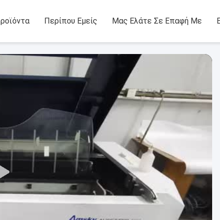
ροϊόντα
Περίπου Εμείς
Μας Ελάτε Σε Επαφή Με