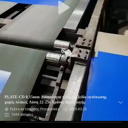
PLATE-CD 0,15mm Δυνατότητα πλάκας Πεδίο εκτύπωσης
χωρίς πλάκες Λύση 22-25s Χρόνος παραγωγής
Πιάτα εκτύπωσης Processless
2025-03-25
1659 απόψεις