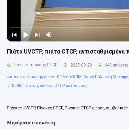
Πιάτα UVCTP, πιάτα CTCP, αντισταθμισμένα 
Πιάτα εκτύπωσης CTCP
2025-09-28
643 απόψεις
#
πιάτα εκτύπωσης όφσετ 0.25mm ΚΠΜ (Κοινή Πολιτική Μεταφο
#
180000 πιάτα χρονικής CTCP εκτύπωσης
Πίνακες UVCTP, Πίνακες CTCP, Πίνακες CTCP οφσετ, συμβατικές
CD-V είναι ένα πιάτο κατασκευασμένο από υψηλής ποιότητας αλου
Μηνύματα επισκέπτη