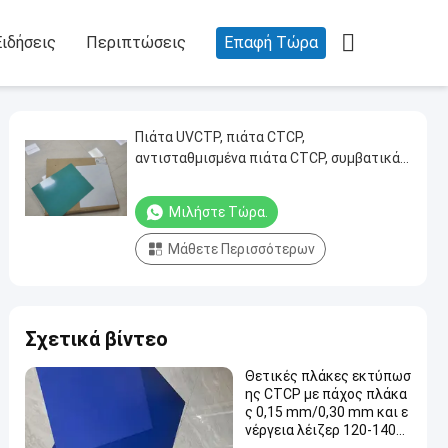

Ειδήσεις
Περιπτώσεις
Επαφή Τώρα
Πιάτα UVCTP, πιάτα CTCP,
αντισταθμισμένα πιάτα CTCP, συμβατικά
πιάτα UVCTP
Μιλήστε Τώρα.
Μάθετε Περισσότερων
Σχετικά βίντεο
Θετικές πλάκες εκτύπωσ
ης CTCP με πάχος πλάκα
ς 0,15 mm/0,30 mm και ε
νέργεια λέιζερ 120-140