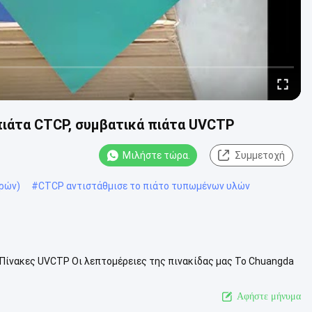
πιάτα CTCP, συμβατικά πιάτα UVCTP
Μιλήστε τώρα.
Συμμετοχή
ρών)
#
CTCP αντιστάθμισε το πιάτο τυπωμένων υλών
 Πίνακες UVCTP Οι λεπτομέρειες της πινακίδας μας Το Chuangda
μίνιο και υψηλής απ...
Δείτε περισσότερων
Αφήστε μήνυμα