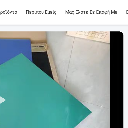
ροϊόντα
Περίπου Εμείς
Μας Ελάτε Σε Επαφή Με