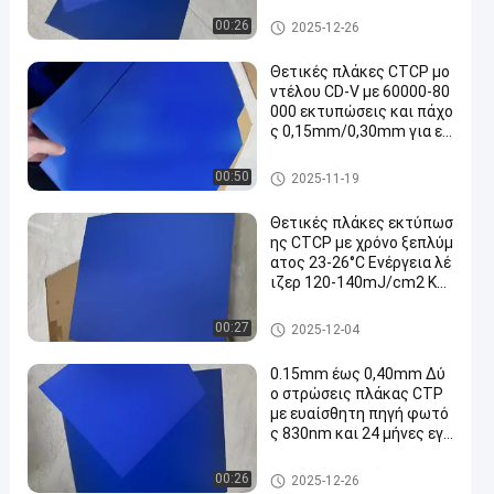
mJ/cm2 για 60000-8000
0 εκτυπώσεις
Πιάτα εκτύπωσης CTCP
00:26
2025-12-26
Θετικές πλάκες CTCP μο
ντέλου CD-V με 60000-80
000 εκτυπώσεις και πάχο
ς 0,15mm/0,30mm για εκ
τύπωση Computer To Pla
te
Πιάτα εκτύπωσης CTCP
00:50
2025-11-19
Θετικές πλάκες εκτύπωσ
ης CTCP με χρόνο ξεπλύμ
ατος 23-26°C Ενέργεια λέ
ιζερ 120-140mJ/cm2 Και
60000-80000 εκτυπώσει
ς
Πιάτα εκτύπωσης CTCP
00:27
2025-12-04
0.15mm έως 0,40mm Δύ
ο στρώσεις πλάκας CTP
με ευαίσθητη πηγή φωτό
ς 830nm και 24 μήνες εγγ
ύηση
Διπλό πιάτο στρώματος ΚΠΜ
00:26
2025-12-26
(Κοινή Πολιτική Μεταφορών)