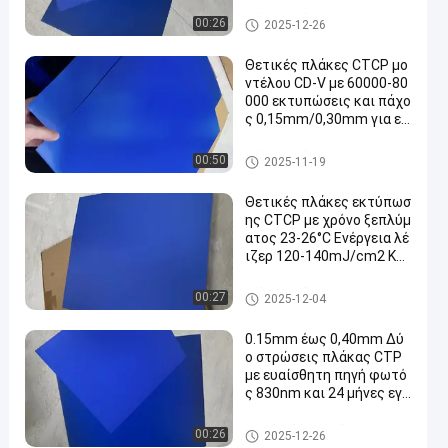
mJ/cm2 για 60000-8000
0 εκτυπώσεις
Πιάτα εκτύπωσης CTCP
00:26
2025-12-26
Θετικές πλάκες CTCP μο
ντέλου CD-V με 60000-80
000 εκτυπώσεις και πάχο
ς 0,15mm/0,30mm για εκ
τύπωση Computer To Pla
te
Πιάτα εκτύπωσης CTCP
00:50
2025-11-19
Θετικές πλάκες εκτύπωσ
ης CTCP με χρόνο ξεπλύμ
ατος 23-26°C Ενέργεια λέ
ιζερ 120-140mJ/cm2 Και
60000-80000 εκτυπώσει
ς
Πιάτα εκτύπωσης CTCP
00:27
2025-12-04
0.15mm έως 0,40mm Δύ
ο στρώσεις πλάκας CTP
με ευαίσθητη πηγή φωτό
ς 830nm και 24 μήνες εγγ
ύηση
Διπλό πιάτο στρώματος ΚΠΜ
00:26
2025-12-26
(Κοινή Πολιτική Μεταφορών)