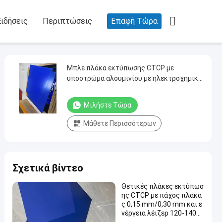

Ειδήσεις
Περιπτώσεις
Επαφή Τώρα
Μπλε πλάκα εκτύπωσης CTCP με
υποστρώμα αλουμινίου με ηλεκτροχημικά
κόκκους
Μιλήστε Τώρα.
Μάθετε Περισσότερων
Σχετικά βίντεο
Θετικές πλάκες εκτύπωσ
ης CTCP με πάχος πλάκα
ς 0,15 mm/0,30 mm και ε
νέργεια λέιζερ 120-140