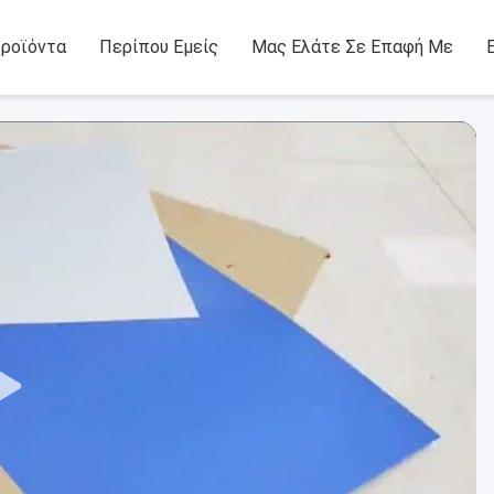
ροϊόντα
Περίπου Εμείς
Μας Ελάτε Σε Επαφή Με