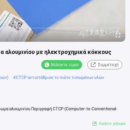
 αλουμινίου με ηλεκτροχημικά κόκκους
Μιλήστε τώρα.
Συμμετοχή
ρών)
#
CTCP αντιστάθμισε το πιάτο τυπωμένων υλών
ωμα αλουμινίου Περιγραφή CTCP (Computer-to-Conventional-
ας εκτύπωσης, πλάκα αλουμιν...
Δείτε περισσότερων
Αφήστε μήνυμα