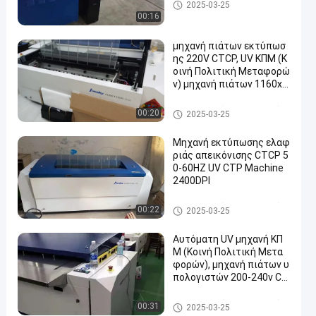
Μηχανή εκτύπωσης πλακών
2025-03-25
CTCP
00:16
μηχανή πιάτων εκτύπωσ
ης 220V CTCP, UV ΚΠΜ (Κ
οινή Πολιτική Μεταφορώ
ν) μηχανή πιάτων 1160x9
60
Μηχανή εκτύπωσης πλακών
00:20
2025-03-25
CTCP
Μηχανή εκτύπωσης ελαφ
ριάς απεικόνισης CTCP 5
0-60HZ UV CTP Machine
2400DPI
Μηχανή εκτύπωσης πλακών
00:22
2025-03-25
CTCP
Αυτόματη UV μηχανή ΚΠ
Μ (Κοινή Πολιτική Μετα
φορών), μηχανή πιάτων υ
πολογιστών 200-240v Ct
cp
Μηχανή εκτύπωσης πλακών
00:31
2025-03-25
CTCP