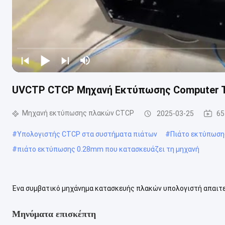
UVCTP CTCP Μηχανή Εκτύπωσης Computer To
Μηχανή εκτύπωσης πλακών CTCP
2025-03-25
65
#
Υπολογιστής CTCP στα συστήματα πιάτων
#
Πιάτο εκτύπωση
#
πιάτο εκτύπωσης 0.28mm που κατασκευάζει τη μηχανή
Ένα συμβατικό μηχάνημα κατασκευής πλακών υπολογιστή απαιτε
μηχανήματος. Διατηρείτε το εσωτερικό καθαρό και τακτοποιημένο
Μηνύματα επισκέπτη