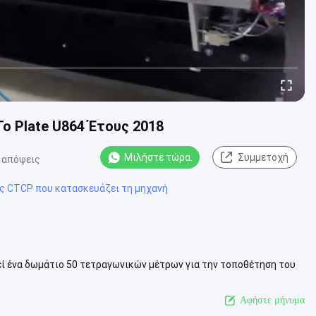
 Plate U864 Έτους 2018
Μιλήστε τώρα.
Συμμετοχή
 απόψεις
ς CTCP που κατασκευάζει τη μηχανή
ί ένα δωμάτιο 50 τετραγωνικών μέτρων για την τοποθέτηση του
 ανά πάσα στιγμή. Ολο...
Δείτε περισσότερων
Αφήστε μήνυμα