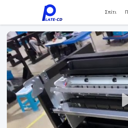
Σπίτι
Π