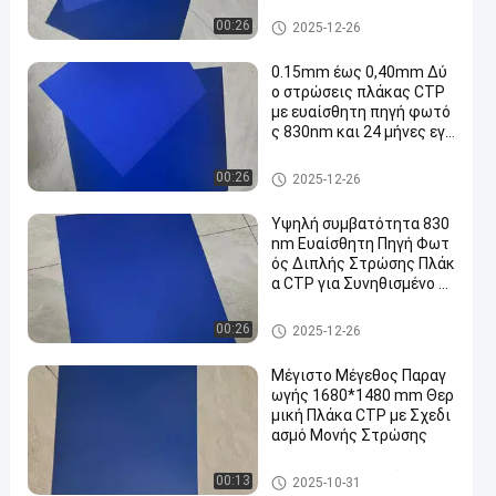
mJ/cm2 για 60000-8000
0 εκτυπώσεις
Πιάτα εκτύπωσης CTCP
00:26
2025-12-26
0.15mm έως 0,40mm Δύ
ο στρώσεις πλάκας CTP
με ευαίσθητη πηγή φωτό
ς 830nm και 24 μήνες εγγ
ύηση
Διπλό πιάτο στρώματος ΚΠΜ
00:26
2025-12-26
(Κοινή Πολιτική Μεταφορών)
Υψηλή συμβατότητα 830
nm Ευαίσθητη Πηγή Φωτ
ός Διπλής Στρώσης Πλάκ
α CTP για Συνηθισμένο Μ
ελάνι ή UV Μελάνι
Διπλό πιάτο στρώματος ΚΠΜ
00:26
2025-12-26
(Κοινή Πολιτική Μεταφορών)
Μέγιστο Μέγεθος Παραγ
ωγής 1680*1480 mm Θερ
μική Πλάκα CTP με Σχεδι
ασμό Μονής Στρώσης
θερμικό πιάτο ΚΠΜ (Κοινή Πο
00:13
2025-10-31
λιτική Μεταφορών)