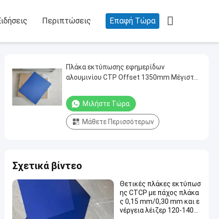

Ειδήσεις
Περιπτώσεις
Επαφή Τώρα
Πλάκα εκτύπωσης εφημερίδων
αλουμινίου CTP Offset 1350mm Μέγιστο
εύρος
Μιλήστε Τώρα.
Μάθετε Περισσότερων
Σχετικά βίντεο
Θετικές πλάκες εκτύπωσ
ης CTCP με πάχος πλάκα
ς 0,15 mm/0,30 mm και ε
νέργεια λέιζερ 120-140