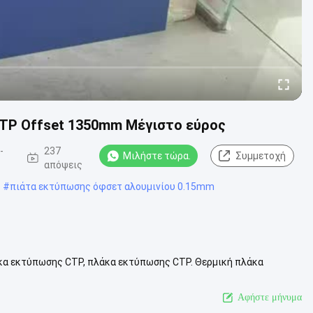
TP Offset 1350mm Μέγιστο εύρος
-
237
Μιλήστε τώρα.
Συμμετοχή
απόψεις
#
πιάτα εκτύπωσης όφσετ αλουμινίου 0.15mm
κα εκτύπωσης CTP, πλάκα εκτύπωσης CTP. Θερμική πλάκα
 παραγωγής: 1350 mmΚαλύτερος χ...
Δείτε περισσότερων
Αφήστε μήνυμα