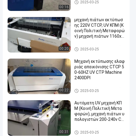
Μηχανή εκτύπωσης πλακών
2025-03-25
CTCP
00:16
μηχανή πιάτων εκτύπωσ
ης 220V CTCP, UV ΚΠΜ (Κ
οινή Πολιτική Μεταφορώ
ν) μηχανή πιάτων 1160x9
60
Μηχανή εκτύπωσης πλακών
00:20
2025-03-25
CTCP
Μηχανή εκτύπωσης ελαφ
ριάς απεικόνισης CTCP 5
0-60HZ UV CTP Machine
2400DPI
Μηχανή εκτύπωσης πλακών
00:22
2025-03-25
CTCP
Αυτόματη UV μηχανή ΚΠ
Μ (Κοινή Πολιτική Μετα
φορών), μηχανή πιάτων υ
πολογιστών 200-240v Ct
cp
Μηχανή εκτύπωσης πλακών
00:31
2025-03-25
CTCP