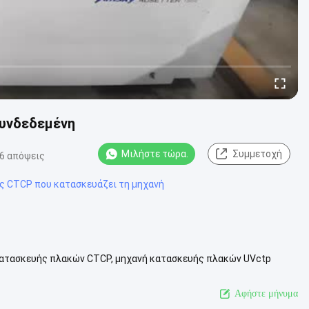
συνδεδεμένη
Μιλήστε τώρα.
Συμμετοχή
6 απόψεις
ς CTCP που κατασκευάζει τη μηχανή
κατασκευής πλακών CTCP, μηχανή κατασκευής πλακών UVctp
ανές σύμφωνα με τις απαιτήσε...
Δείτε περισσότερων
Αφήστε μήνυμα