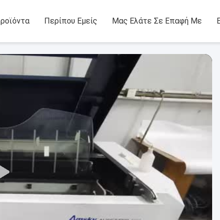
ροϊόντα
Περίπου Εμείς
Μας Ελάτε Σε Επαφή Με