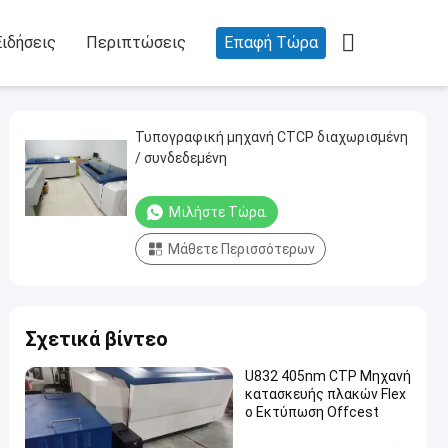

Ειδήσεις
Περιπτώσεις
Επαφή Τώρα
Τυπογραφική μηχανή CTCP διαχωρισμένη
/ συνδεδεμένη
Μιλήστε Τώρα.
Μάθετε Περισσότερων
Σχετικά βίντεο
U832 405nm CTP Μηχανή
κατασκευής πλακών Flex
o Εκτύπωση Offcest