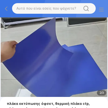
2
/
3
πλάκα εκτύπωσης όφσετ, θερμική πλάκα ctp,