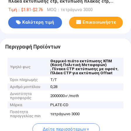
πλάκα εκτύπωσης ctp, εκτύπωση πλάκας ctp,
πλάκα όφσετ εκτύπωσης
Τιμή：$1.81-$2.76
MOQ：τετράγωνο 3000
Καλύτερη τιμή
Επικοινωνήστε
Περιγραφή Προϊόντων
Θερμικό πιάτο εκτύπωσης ΚΠΜ
(Κοινή Πολιτική Μεταφορών)
Υψηλό φως
,
,
Πίνακα CTP εκτύπωσης με οφσέτ
Πλάκα CTP για εκτύπωση Offset
Όροι πληρωμής
T/T
Αριθμό μοντέλου
0,28
Δυνατότητα
2000000㎡/moth
προσφοράς
Μάρκα
PLATE-CD
Ποσότητα
τετράγωνο 3000
παραγγελίας min
Δείτε περισσότερων