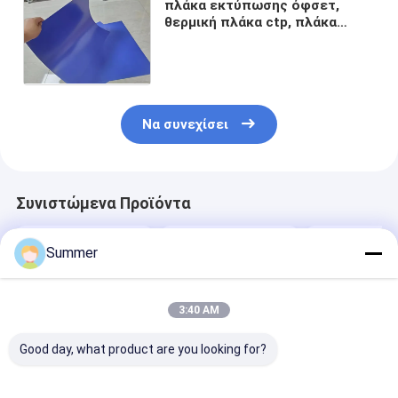
πλάκα εκτύπωσης όφσετ,
θερμική πλάκα ctp, πλάκα
εκτύπωσης ctp, εκτύπωση
πλάκας ctp, πλάκα όφσετ
εκτύπωσης
Να συνεχίσει
Συνιστώμενα Προϊόντα
Summer
3:40 AM
Good day, what product are you looking for?
Θερμική πλάκα CTP
Θερμική πλάκα CTP
1680*1480 m
με πάχος
με ενέργεια
Μέγιστο μέγε