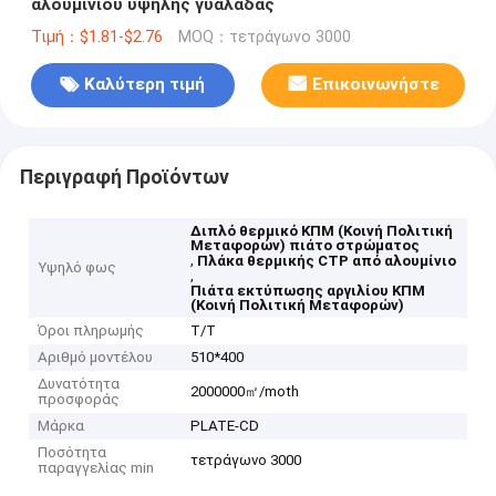
αλουμινίου υψηλής γυαλάδας
Τιμή：$1.81-$2.76
MOQ：τετράγωνο 3000
Καλύτερη τιμή
Επικοινωνήστε
Περιγραφή Προϊόντων
Διπλό θερμικό ΚΠΜ (Κοινή Πολιτική
Μεταφορών) πιάτο στρώματος
,
Πλάκα θερμικής CTP από αλουμίνιο
Υψηλό φως
,
Πιάτα εκτύπωσης αργιλίου ΚΠΜ
(Κοινή Πολιτική Μεταφορών)
Όροι πληρωμής
T/T
Αριθμό μοντέλου
510*400
Δυνατότητα
2000000㎡/moth
προσφοράς
Μάρκα
PLATE-CD
Ποσότητα
τετράγωνο 3000
παραγγελίας min