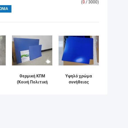
(
0
/ 3000)
Θερμική ΚΠΜ
Υψηλό χρώμα
(Κοινή Πολιτική
συνήθειας
λε
Μεταφορών)
πιάτων
πιάτων
εκτύπωσης
το
εκτύπωσης
στρώματος ΚΠΜ
όφσετ ΚΠΜ
(Κοινή Πολιτική
(Κοινή Πολιτική
Μεταφορών)
Μεταφορών)
ευαισθησίας
εκτύπωση Flexo
θερμικό διπλό