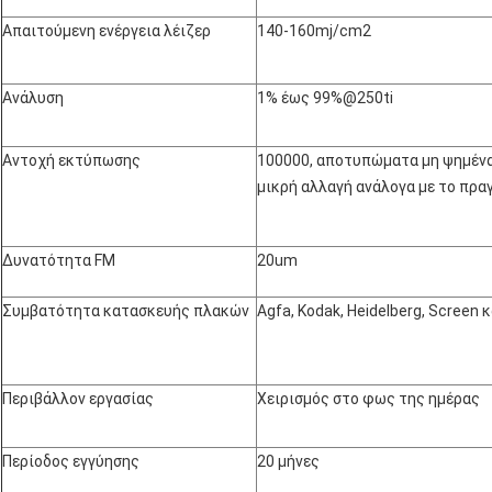
Απαιτούμενη ενέργεια λέιζερ
140-160mj/cm2
Ανάλυση
1% έως 99%@250ti
Αντοχή εκτύπωσης
100000, αποτυπώματα μη ψημένα
μικρή αλλαγή ανάλογα με το πρ
Δυνατότητα FM
20um
Συμβατότητα κατασκευής πλακών
Agfa, Kodak, Heidelberg, Screen 
Περιβάλλον εργασίας
Χειρισμός στο φως της ημέρας
Περίοδος εγγύησης
20 μήνες