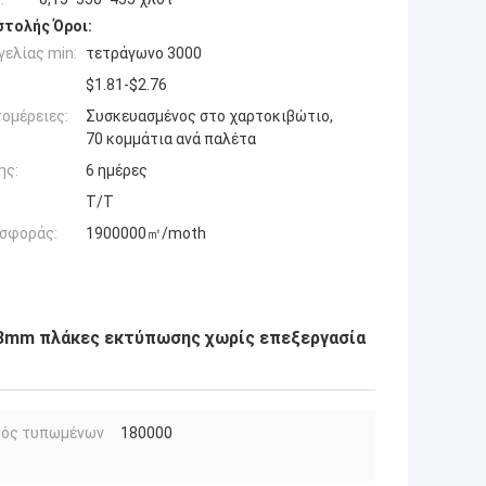
τολής Όροι:
ελίας min:
τετράγωνο 3000
$1.81-$2.76
ομέρειες:
Συσκευασμένος στο χαρτοκιβώτιο,
70 κομμάτια ανά παλέτα
ης:
6 ημέρες
T/T
σφοράς:
1900000㎡/moth
.3mm πλάκες εκτύπωσης χωρίς επεξεργασία
μός τυπωμένων
180000