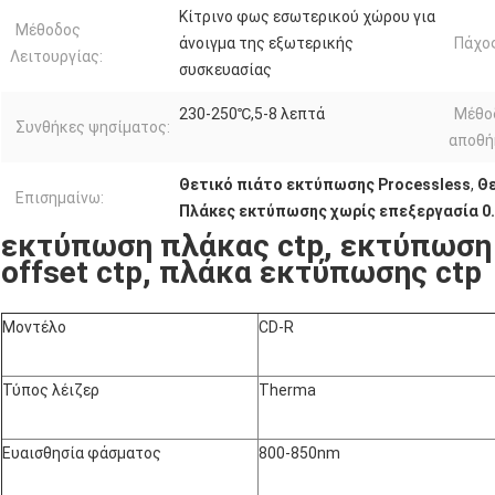
Κίτρινο φως εσωτερικού χώρου για
Μέθοδος
άνοιγμα της εξωτερικής
Πάχος
Λειτουργίας:
συσκευασίας
230-250℃,5-8 λεπτά
Μέθο
Συνθήκες ψησίματος:
αποθή
Θετικό πιάτο εκτύπωσης Processless
,
Θ
Επισημαίνω:
Πλάκες εκτύπωσης χωρίς επεξεργασία 
εκτύπωση πλάκας ctp, εκτύπωση 
offset ctp, πλάκα εκτύπωσης ctp
Μοντέλο
CD-R
Τύπος λέιζερ
Therma
Ευαισθησία φάσματος
800-850nm