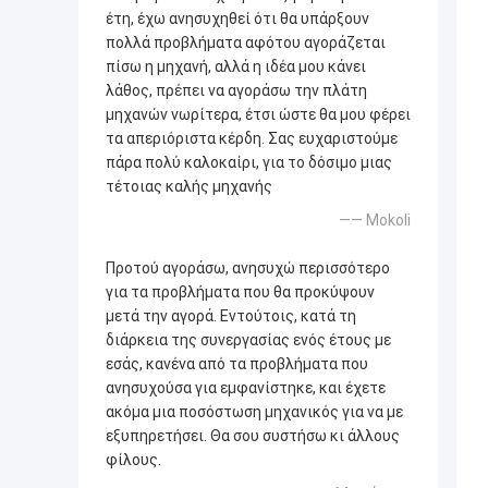
έτη, έχω ανησυχηθεί ότι θα υπάρξουν
πολλά προβλήματα αφότου αγοράζεται
πίσω η μηχανή, αλλά η ιδέα μου κάνει
λάθος, πρέπει να αγοράσω την πλάτη
μηχανών νωρίτερα, έτσι ώστε θα μου φέρει
τα απεριόριστα κέρδη. Σας ευχαριστούμε
πάρα πολύ καλοκαίρι, για το δόσιμο μιας
τέτοιας καλής μηχανής
—— Mokoli
Προτού αγοράσω, ανησυχώ περισσότερο
για τα προβλήματα που θα προκύψουν
μετά την αγορά. Εντούτοις, κατά τη
διάρκεια της συνεργασίας ενός έτους με
εσάς, κανένα από τα προβλήματα που
ανησυχούσα για εμφανίστηκε, και έχετε
ακόμα μια ποσόστωση μηχανικός για να με
εξυπηρετήσει. Θα σου συστήσω κι άλλους
φίλους.