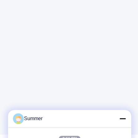
πιάτων
εκτύπωσης
πιάτων
Summer