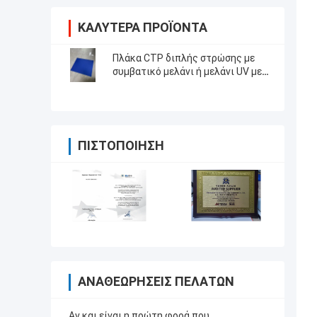
ΚΑΛΎΤΕΡΑ ΠΡΟΪΌΝΤΑ
Πλάκα CTP διπλής στρώσης με
συμβατικό μελάνι ή μελάνι UV με
ευαίσθητη πηγή φωτός 830nm
ΠΙΣΤΟΠΟΊΗΣΗ
ΑΝΑΘΕΩΡΉΣΕΙΣ ΠΕΛΑΤΏΝ
Αν και είναι η πρώτη φορά που