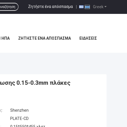
Ζητήστε ένα απόσπασμα
|
Greek
Αναζήτηση
 ΗΠΑ
ΖΗΤΉΣΤΕ ΈΝΑ ΑΠΌΣΠΑΣΜΑ
ΕΙΔΉΣΕΙΣ
ωσης 0.15-0.3mm πλάκες
ς:
Shenzhen
PLATE-CD
:
0,15*550*455 χλστ