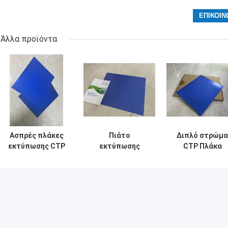
Άλλα προϊόντα
Ασπρές πλάκες
Πιάτο
Διπλό στρώμα
εκτύπωσης CTP
εκτύπωσης
CTP Πλάκα
με διπλό στρώμα
όφσετ ΚΠΜ
εκτύπωσης Μπ
από αλουμίνιο
(Κοινή Πολιτική
Πλάκα CTP
Μεταφορών),
1350mm Μέγισ
θερμικό πιάτο
πλάτος
ΚΠΜ (Κοινή
κυλίνδρου
Πολιτική
Μεταφορών),