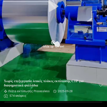
Χωρίς επεξεργασία λευκές πλάκες εκτύπωσης CTP για
διαφημιστικά φυλλάδια
Πιάτα εκτύπωσης Processless
2025-09-28
574 απόψεις