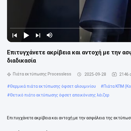
Επιτυγχάνετε ακρίβεια και αντοχή με την 
διαδικασία
Πιάτα εκτύπωσης Processless
2025-09-28
2146 
#
Θερμικά πιάτα εκτύπωσης όφσετ αλουμινίου
#
Πιάτα ΚΠΜ (Κ
#
Θετικό πιάτο εκτύπωσης όφσετ απεικόνισης λέιζερ
Επιτυγχάνετε ακρίβεια και αντοχή με την ασφάλεια της εκτύπω
πλάκα CTPΗ τεχνολογία UV είναι ένα πολύ προηγμένο και εκλεπτυ