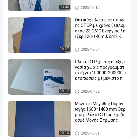
5 δευτερόλεπτα χρόνο π
αραγωγής
Πιάτα εκτύπωσης Processles
00:40
2025-12-10
s
Θετικές πλάκες εκτύπωσ
ης CTCP με χρόνο ξεπλύμ
ατος 23-26°C Ενέργεια λέ
ιζερ 120-140mJ/cm2 Και
60000-80000 εκτυπώσει
ς
Πιάτα εκτύπωσης CTCP
00:27
2025-12-04
Πλάκα CTP χωρίς επεξερ
γασία χωρίς προγραμματ
ιστή για 100000-200000 ε
κτυπώσεις με μέγιστο πλ
άτος τροχιάς 1350 mm
Πιάτα εκτύπωσης Processles
00:12
2026-04-02
s
Μέγιστο Μέγεθος Παραγ
ωγής 1680*1480 mm Θερ
μική Πλάκα CTP με Σχεδι
ασμό Μονής Στρώσης
θερμικό πιάτο ΚΠΜ (Κοινή Πο
00:13
2025-10-31
λιτική Μεταφορών)