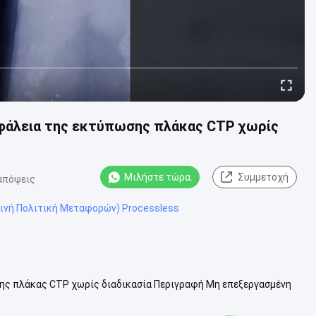
ασφάλεια της εκτύπωσης πλάκας CTP χωρίς
Μιλήστε τώρα.
Συμμετοχή
απόψεις
οινή Πολιτική Μεταφορών) Processless
σης πλάκας CTP χωρίς διαδικασία Περιγραφή Μη επεξεργασμένη
σμένο είδος πλάκας εκ...
Δείτε περισσότερων