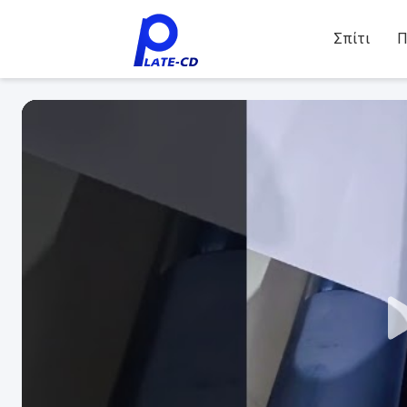
Σπίτι
Π