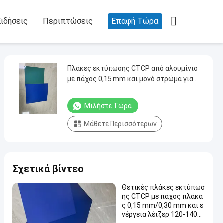

Ειδήσεις
Περιπτώσεις
Επαφή Τώρα
Πλάκες εκτύπωσης CTCP από αλουμίνιο
με πάχος 0,15 mm και μονό στρώμα για
υψηλής ποιότητας εκτύπωση Offset
Μιλήστε Τώρα.
Μάθετε Περισσότερων
Σχετικά βίντεο
Θετικές πλάκες εκτύπωσ
ης CTCP με πάχος πλάκα
ς 0,15 mm/0,30 mm και ε
νέργεια λέιζερ 120-140