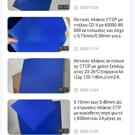
mJ/cm2 για 60000-8000
0 εκτυπώσεις
Πιάτα εκτύπωσης CTCP
00:26
2025-12-26
Θετικές πλάκες CTCP μο
ντέλου CD-V με 60000-80
000 εκτυπώσεις και πάχο
ς 0,15mm/0,30mm για εκ
τύπωση Computer To Pla
te
Πιάτα εκτύπωσης CTCP
00:50
2025-11-19
Θετικές πλάκες εκτύπωσ
ης CTCP με χρόνο ξεπλύμ
ατος 23-26°C Ενέργεια λέ
ιζερ 120-140mJ/cm2 Και
60000-80000 εκτυπώσει
ς
Πιάτα εκτύπωσης CTCP
00:27
2025-12-04
0.15mm έως 0,40mm Δύ
ο στρώσεις πλάκας CTP
με ευαίσθητη πηγή φωτό
ς 830nm και 24 μήνες εγγ
ύηση
Διπλό πιάτο στρώματος ΚΠΜ
00:26
2025-12-26
(Κοινή Πολιτική Μεταφορών)