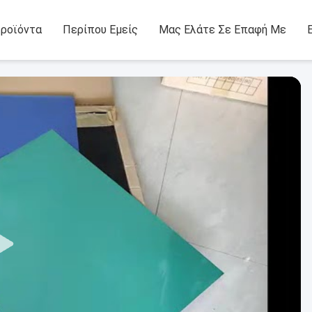
ροϊόντα
Περίπου Εμείς
Μας Ελάτε Σε Επαφή Με