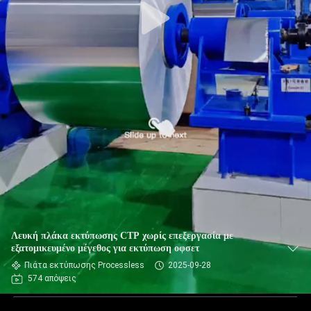
Λευκή πλάκα εκτύπωσης CTP χωρίς επεξεργασία με
εξατομικευμένο μέγεθος για εκτύπωση οφσετ
Πιάτα εκτύπωσης Processless
2025-09-28
574 απόψεις