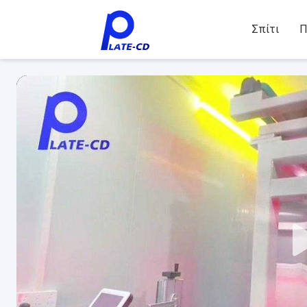
Σπίτι
Π