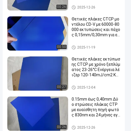
mJ/cm2 για 60000-8000
0 εκτυπώσεις
Πιάτα εκτύπωσης CTCP
00:26
2025-12-26
Θετικές πλάκες CTCP μο
ντέλου CD-V με 60000-80
000 εκτυπώσεις και πάχο
ς 0,15mm/0,30mm για εκ
τύπωση Computer To Pla
te
Πιάτα εκτύπωσης CTCP
00:50
2025-11-19
Θετικές πλάκες εκτύπωσ
ης CTCP με χρόνο ξεπλύμ
ατος 23-26°C Ενέργεια λέ
ιζερ 120-140mJ/cm2 Και
60000-80000 εκτυπώσει
ς
Πιάτα εκτύπωσης CTCP
00:27
2025-12-04
0.15mm έως 0,40mm Δύ
ο στρώσεις πλάκας CTP
με ευαίσθητη πηγή φωτό
ς 830nm και 24 μήνες εγγ
ύηση
Διπλό πιάτο στρώματος ΚΠΜ
00:26
2025-12-26
(Κοινή Πολιτική Μεταφορών)