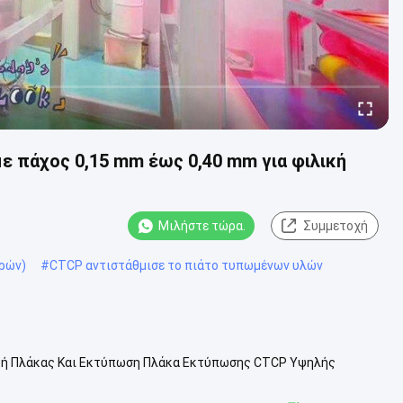
 πάχος 0,15 mm έως 0,40 mm για φιλική
Μιλήστε τώρα.
Συμμετοχή
ρών)
#
CTCP αντιστάθμισε το πιάτο τυπωμένων υλών
υή Πλάκας Και Εκτύπωση Πλάκα Εκτύπωσης CTCP Υψηλής
ή Υψηλή Ποιότητα: Οι πλάκες CTCP π...
Δείτε περισσότερων