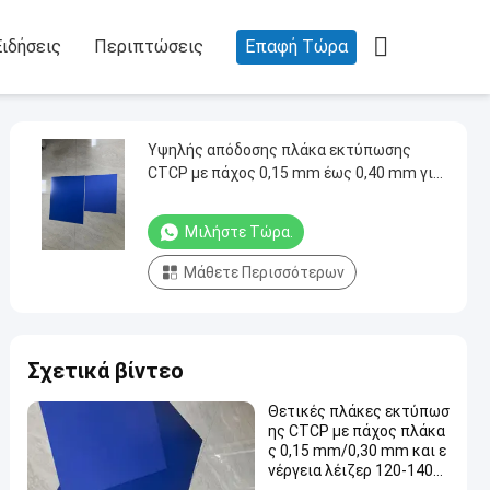

Ειδήσεις
Περιπτώσεις
Επαφή Τώρα
Υψηλής απόδοσης πλάκα εκτύπωσης
CTCP με πάχος 0,15 mm έως 0,40 mm για
φιλική προς το περιβάλλον εκτύπωση
Offset
Μιλήστε Τώρα.
Μάθετε Περισσότερων
Σχετικά βίντεο
Θετικές πλάκες εκτύπωσ
ης CTCP με πάχος πλάκα
ς 0,15 mm/0,30 mm και ε
νέργεια λέιζερ 120-140