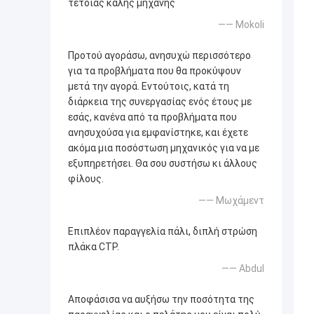
τέτοιας καλής μηχανής
—— Mokoli
Προτού αγοράσω, ανησυχώ περισσότερο
για τα προβλήματα που θα προκύψουν
μετά την αγορά. Εντούτοις, κατά τη
διάρκεια της συνεργασίας ενός έτους με
εσάς, κανένα από τα προβλήματα που
ανησυχούσα για εμφανίστηκε, και έχετε
ακόμα μια ποσόστωση μηχανικός για να με
εξυπηρετήσει. Θα σου συστήσω κι άλλους
φίλους.
—— Μωχάμεντ
Επιπλέον παραγγελία πάλι, διπλή στρώση
πλάκα CTP.
—— Abdul
Αποφάσισα να αυξήσω την ποσότητα της