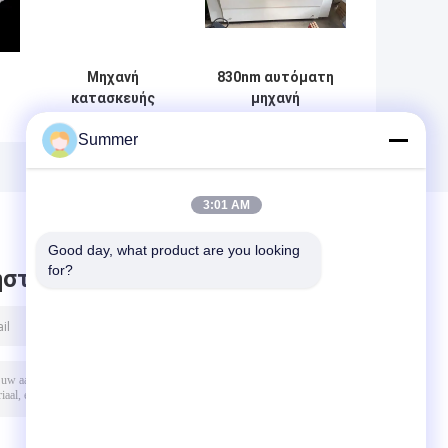
Μηχανή
830nm αυτόματη
κατασκευής
μηχανή
πλακών Laser
κατασκευής
Summer
Imaging UV CTP
πλάκας CTCP
CTCP 220V
Υψηλής αντοχής
3:01 AM
Good day, what product are you looking 
for?
στε μήνυμα