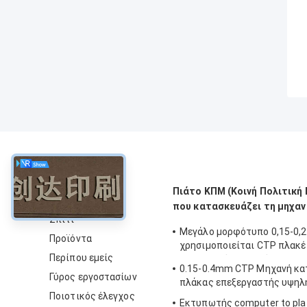
περίπου
Πιάτο ΚΠΜ (Κοινή Πολιτικ
που κατασκευάζει τη μηχαν
Σπίτι
Μεγάλο μορφότυπο 0,15-0
Προϊόντα
χρησιμοποιείται CTP πλακέ
Περίπου εμείς
κατασκευής μηχανή 830nm 
0.15-0.4mm CTP Μηχανή κα
ταχύτητα
Γύρος εργοστασίων
πλάκας επεξεργαστής υψηλ
Ποιοτικός έλεγχος
Εκτυπωτής computer to pla