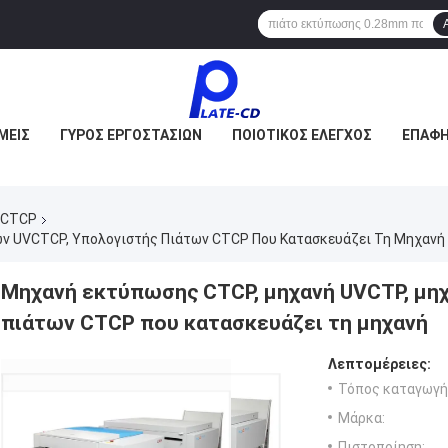
ΜΕΊΣ
ΓΎΡΟΣ ΕΡΓΟΣΤΑΣΊΩΝ
ΠΟΙΟΤΙΚΌΣ ΈΛΕΓΧΟΣ
ΕΠΑΦΉ
 CTCP
ν UVCTCP, Υπολογιστής Πιάτων CTCP Που Κατασκευάζει Τη Μηχανή
Μηχανή εκτύπωσης CTCP, μηχανή UVCTP, μη
πιάτων CTCP που κατασκευάζει τη μηχανή
Λεπτομέρειες:
Τόπος καταγωγή
Μάρκα:
Πιστοποίηση: