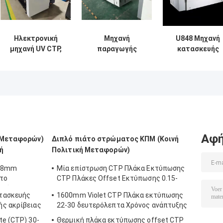
Ηλεκτρονική
Μηχανή
U848 Μηχανή
μηχανή UV CTP,
παραγωγής
κατασκευής
ημιαυτόματη
πλακών CTP
πλακών CTCP
μηχανή CTCP για
CTCP για
0,15mm με 48
την κατασκευή
εκτύπωση
εισαγόμενα
πλάκας
offset, υψηλής
λέιζερ
ακρίβειας
Αφή
ή Μεταφορών)
Διπλό πιάτο στρώματος ΚΠΜ (Κοινή
ή
Πολιτική Μεταφορών)
,28mm
Μία επίστρωση CTP Πλάκα Εκτύπωσης
το
CTP Πλάκες Offset Εκτύπωσης 0.15-
γρήγορη
0.28mm
τασκευής
1600mm Violet CTP Πλάκα εκτύπωσης
ής ακρίβειας
22-30 δευτερόλεπτα Χρόνος ανάπτυξης
te (CTP) 30-
Θερμική πλάκα εκτύπωσης offset CTP