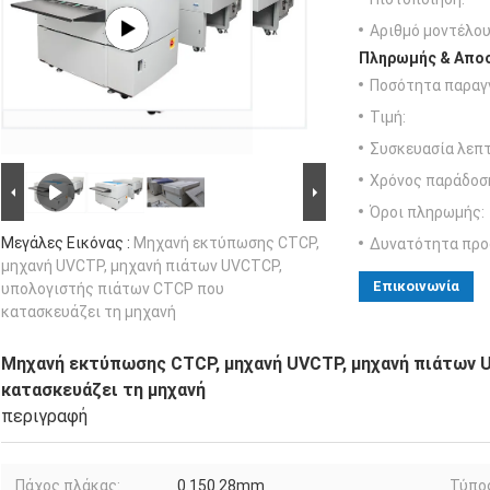
Αριθμό μοντέλου
Πληρωμής & Αποσ
Ποσότητα παραγγ
Τιμή:
Συσκευασία λεπτ
Χρόνος παράδοσ
Όροι πληρωμής:
Μεγάλες Εικόνας :
Μηχανή εκτύπωσης CTCP,
Δυνατότητα προ
μηχανή UVCTP, μηχανή πιάτων UVCTCP,
Επικοινωνία
υπολογιστής πιάτων CTCP που
κατασκευάζει τη μηχανή
Μηχανή εκτύπωσης CTCP, μηχανή UVCTP, μηχανή πιάτων 
κατασκευάζει τη μηχανή
περιγραφή
Πάχος πλάκας:
0.150.28mm
Τύπος