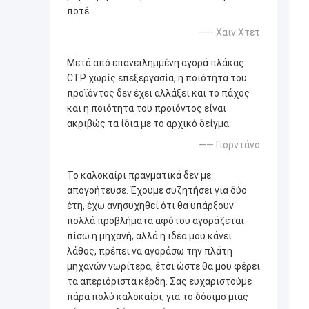
ποτέ.
—— Χαιν Χτετ
Μετά από επανειλημμένη αγορά πλάκας
CTP χωρίς επεξεργασία, η ποιότητα του
προϊόντος δεν έχει αλλάξει και το πάχος
και η ποιότητα του προϊόντος είναι
ακριβώς τα ίδια με το αρχικό δείγμα.
—— Γιορντάνο
Το καλοκαίρι πραγματικά δεν με
απογοήτευσε. Έχουμε συζητήσει για δύο
έτη, έχω ανησυχηθεί ότι θα υπάρξουν
πολλά προβλήματα αφότου αγοράζεται
πίσω η μηχανή, αλλά η ιδέα μου κάνει
λάθος, πρέπει να αγοράσω την πλάτη
μηχανών νωρίτερα, έτσι ώστε θα μου φέρει
τα απεριόριστα κέρδη. Σας ευχαριστούμε
πάρα πολύ καλοκαίρι, για το δόσιμο μιας