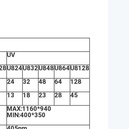
UV
28
U824
U832
U848
U864
U8128
24
32
48
64
128
13
18
23
28
45
MAX:1160*940
MIN:400*350
405nm