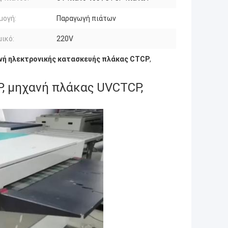
μογή:
Παραγωγή πιάτων
ικό:
220V
νή ηλεκτρονικής κατασκευής πλάκας CTCP
,
, μηχανή πλάκας UVCTCP,