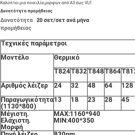
Καλύπτει μια ποικιλία μορφών από A3 έως VLF.
Δυνατότητα προμήθειας
Δυνατότητα
20 σετ/σετ ανά μήνα
προμήθειας
Τεχνικές παράμετροι
Μοντέλο
Θερμικό
T824
T832
T848
T864
T81
Αριθμός λέιζερ
24
32
48
64
128
Παραγωγικότητα
13
18
23
28
45
(1130*800)
Μέγιστη.
MAX:1160*940
Ελάχιστη.
MIN:400*350
Μορφή
Πηγή λέιζερ
830nm