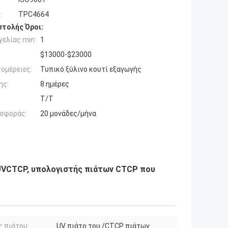
:
TPC4664
τολής Όροι:
ελίας min:
1
$13000-$23000
ομέρειες:
Τυπικό ξύλινο κουτί εξαγωγής
ης:
8 ημέρες
T/T
σφοράς:
20 μονάδες/μήνα
UVCTCP, υπολογιστής πιάτων CTCP που
 πιάτου:
UV πιάτο του /CTCP πιάτων