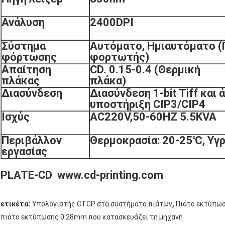
Ανάλυση
2400DPI
Σύστημα
Αυτόματο, Ημιαυτόματο (
φόρτωσης
φορτωτής)
Απαίτηση
CD. 0.15-0.4 (Θερμική
πλάκας
πλάκα)
Διασύνδεση
Διασύνδεση 1-bit Tiff και
υποστήριξη CIP3/CIP4
Ισχύς
AC220V,50-60HZ 5.5KVA
Περιβάλλον
Θερμοκρασία: 20-25℃, Υγ
εργασίας
PLATE-CD www.cd-printing.com
,
ετικέτα:
Υπολογιστής CTCP στα συστήματα πιάτων
Πιάτο εκτύπωσ
πιάτο εκτύπωσης 0.28mm που κατασκευάζει τη μηχανή