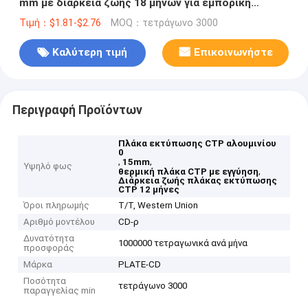
mm με διάρκεια ζωής 18 μηνών για εμπορική
εκτύπωση
Τιμή：$1.81-$2.76
MOQ：τετράγωνο 3000
Καλύτερη τιμή
Επικοινωνήστε
Περιγραφή Προϊόντων
Πλάκα εκτύπωσης CTP αλουμινίου
0
,
,
15mm
Υψηλό φως
,
θερμική πλάκα CTP με εγγύηση
Διάρκεια ζωής πλάκας εκτύπωσης
CTP 12 μήνες
Όροι πληρωμής
T/T, Western Union
Αριθμό μοντέλου
CD-ρ
Δυνατότητα
1000000 τετραγωνικά ανά μήνα
προσφοράς
Μάρκα
PLATE-CD
Ποσότητα
τετράγωνο 3000
παραγγελίας min