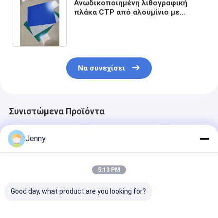
Ανωδικοποιημένη λιθογραφική
πλάκα CTP από αλουμίνιο με
χειρισμό του ηλιακού φωτός και 12
μήνες ασφαλή διάρκεια ζωής για
εμπορική εκτύπωση
Να συνεχίσει
Συνιστώμενα Προϊόντα
Jenny
5:13 PM
Good day, what product are you looking for?
Διπλή στρώση CTP
Διπλά στρώματα
Διπλή στρώσ
πλάκα με διπλή
CTP με 350000
πλάκας CTP μ