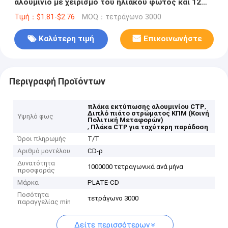
αλουμίνιο με χειρισμό του ηλιακού φωτός και 12
μήνες ασφαλή διάρκεια ζωής για εμπορική
Τιμή：$1.81-$2.76
MOQ：τετράγωνο 3000
εκτύπωση
Καλύτερη τιμή
Επικοινωνήστε
Περιγραφή Προϊόντων
,
πλάκα εκτύπωσης αλουμινίου CTP
Διπλό πιάτο στρώματος ΚΠΜ (Κοινή
Υψηλό φως
Πολιτική Μεταφορών)
,
Πλάκα CTP για ταχύτερη παράδοση
Όροι πληρωμής
T/T
Αριθμό μοντέλου
CD-ρ
Δυνατότητα
1000000 τετραγωνικά ανά μήνα
προσφοράς
Μάρκα
PLATE-CD
Ποσότητα
τετράγωνο 3000
παραγγελίας min
Δείτε περισσότερων