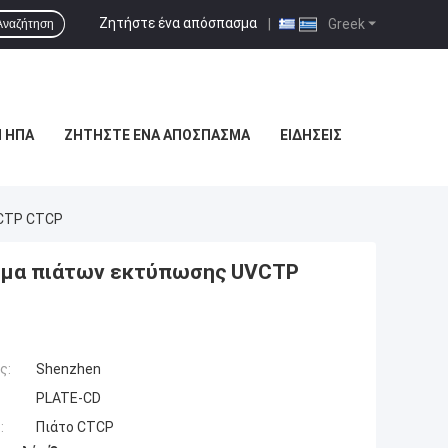
Ζητήστε ένα απόσπασμα
|
Greek
Αναζήτηση
 ΗΠΑ
ΖΗΤΉΣΤΕ ΈΝΑ ΑΠΌΣΠΑΣΜΑ
ΕΙΔΉΣΕΙΣ
VCTP CTCP
ωμα πιάτων εκτύπωσης UVCTP
ς:
Shenzhen
PLATE-CD
:
Πιάτο CTCP