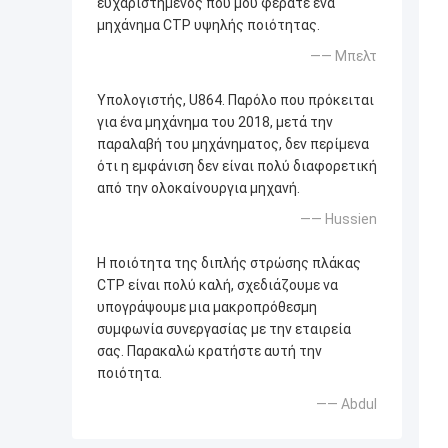
ευχαριστημένος που μου φέρατε ένα
μηχάνημα CTP υψηλής ποιότητας.
—— Μπελτ
Υπολογιστής, U864. Παρόλο που πρόκειται
για ένα μηχάνημα του 2018, μετά την
παραλαβή του μηχάνηματος, δεν περίμενα
ότι η εμφάνιση δεν είναι πολύ διαφορετική
από την ολοκαίνουργια μηχανή.
—— Hussien
Η ποιότητα της διπλής στρώσης πλάκας
CTP είναι πολύ καλή, σχεδιάζουμε να
υπογράψουμε μια μακροπρόθεσμη
συμφωνία συνεργασίας με την εταιρεία
σας. Παρακαλώ κρατήστε αυτή την
ποιότητα.
—— Abdul