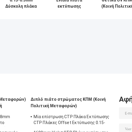
0.15-0.3mm
Ενιαία πιάτα
Θετικά UV ΚΠ
Δύσκολη πλάκα
εκτύπωσης
(Κοινή Πολιτικ
CTP UV 200000
στρώματος
Μεταφορών)
φορές για
CTCP για την
CTCP πιάτα
εκτύπωση
εκτύπωση
εκτύπωσης
χρωματικών
εφημερίδων ή
πιάτων με το
σελίδων
την εκτύπωση
κράμα 1050/106
όφσετ
ομάδας
αλουμινίου
Αφή
ή Μεταφορών)
Διπλό πιάτο στρώματος ΚΠΜ (Κοινή
ή
Πολιτική Μεταφορών)
,28mm
Μία επίστρωση CTP Πλάκα Εκτύπωσης
το
CTP Πλάκες Offset Εκτύπωσης 0.15-
γρήγορη
0.28mm