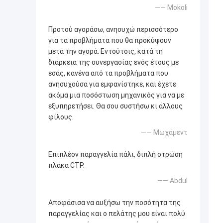
—— Mokoli
Προτού αγοράσω, ανησυχώ περισσότερο
για τα προβλήματα που θα προκύψουν
μετά την αγορά. Εντούτοις, κατά τη
διάρκεια της συνεργασίας ενός έτους με
εσάς, κανένα από τα προβλήματα που
ανησυχούσα για εμφανίστηκε, και έχετε
ακόμα μια ποσόστωση μηχανικός για να με
εξυπηρετήσει. Θα σου συστήσω κι άλλους
φίλους.
—— Μωχάμεντ
Επιπλέον παραγγελία πάλι, διπλή στρώση
πλάκα CTP.
—— Abdul
Αποφάσισα να αυξήσω την ποσότητα της
παραγγελίας και ο πελάτης μου είναι πολύ