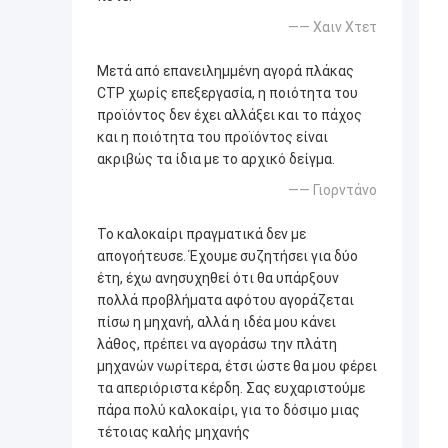
—— Χαιν Χτετ
Μετά από επανειλημμένη αγορά πλάκας
CTP χωρίς επεξεργασία, η ποιότητα του
προϊόντος δεν έχει αλλάξει και το πάχος
και η ποιότητα του προϊόντος είναι
ακριβώς τα ίδια με το αρχικό δείγμα.
—— Γιορντάνο
Το καλοκαίρι πραγματικά δεν με
απογοήτευσε. Έχουμε συζητήσει για δύο
έτη, έχω ανησυχηθεί ότι θα υπάρξουν
πολλά προβλήματα αφότου αγοράζεται
πίσω η μηχανή, αλλά η ιδέα μου κάνει
λάθος, πρέπει να αγοράσω την πλάτη
μηχανών νωρίτερα, έτσι ώστε θα μου φέρει
τα απεριόριστα κέρδη. Σας ευχαριστούμε
πάρα πολύ καλοκαίρι, για το δόσιμο μιας
τέτοιας καλής μηχανής