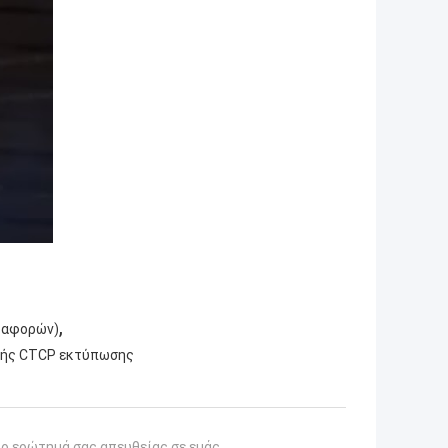
,
ταφορών)
κής CTCP εκτύπωσης
το ερώτημά σας απευθείας σε εμάς