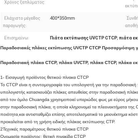
Χρόνος ξεπλύματος:
εκτύπ
Ελάχιστο μέγεθος
400*350mm
Συνθ
παραγωγής:
αποθή
Επισημαίνω:
Πιάτα εκτύπωσης UVCTP CTCP
,
πιάτα ε
Παραδοσιακές πλάκες εκτύπωσης UVCTP CTCP Προσαρμόσιμη γ
Παραδοσιακή πλάκα CTCP, πλάκα UVCTP, πλάκα CTCP, πλάκα 
1- Εισαγωγή προϊόντος θετικού πίνακα CTCP
Το CTCP είναι η συντομογραφία του υπολογιστή για την παραδοσιακή
υπολογιστής κατασκευάζει πλάκες απευθείας στην παραδοσιακή πλά
από τον όμιλο Chuangda χρησιμοποιεί υπεριώδες φως με εύρος μήκους 
στην παραδοσιακή πλάκα, η οποία κληρονομεί τα πλεονεκτήματα της 
ποιότητα,και αντισταθμίζει επίσης αποτελεσματικά το μειονέκτημα κ
προκαλείται από τη χρήση ειδικής πλάκας εκτύπωσης CTP.
2Τεχνικές παραμέτρους θετικού πίνακα CTCP
Ονομασία προϊόντος: θετική πινακίδα CTCP