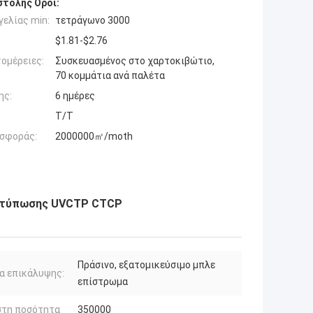
τολής Όροι:
ελίας min:
τετράγωνο 3000
$1.81-$2.76
ομέρειες:
Συσκευασμένος στο χαρτοκιβώτιο,
70 κομμάτια ανά παλέτα
ης:
6 ημέρες
T/T
σφοράς:
2000000㎡/moth
εκτύπωσης UVCTP CTCP
Πράσινο, εξατομικεύσιμο μπλε
α επικάλυψης:
επίστρωμα
στη ποσότητα
350000