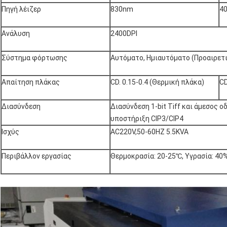
Πηγή λέιζερ
830nm
4
Ανάλυση
2400DPI
Σύστημα φόρτωσης
Αυτόματο, Ημιαυτόματο (Προαιρετ
Απαίτηση πλάκας
CD. 0.15-0.4 (Θερμική πλάκα)
CD
Διασύνδεση
Διασύνδεση 1-bit Tiff και άμεσος ο
υποστήριξη CIP3/CIP4
Ισχύς
AC220V,50-60HZ 5.5KVA
Περιβάλλον εργασίας
Θερμοκρασία: 20-25℃, Υγρασία: 40