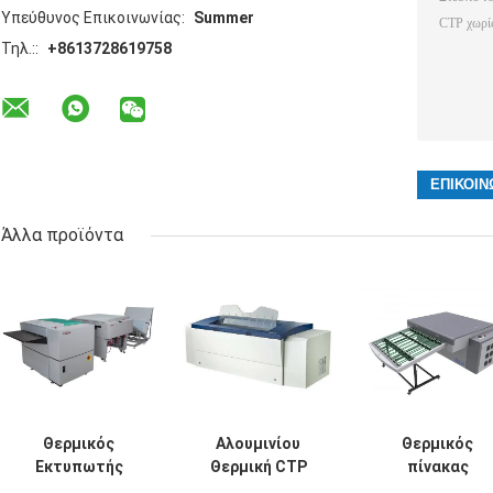
Υπεύθυνος Επικοινωνίας:
Summer
Τηλ.::
+8613728619758
Άλλα προϊόντα
Θερμικός
Αλουμινίου
Θερμικός
Εκτυπωτής
Θερμική CTP
πίνακας
Πλάκας Offset
Μηχανή υψηλής
υπολογιστών