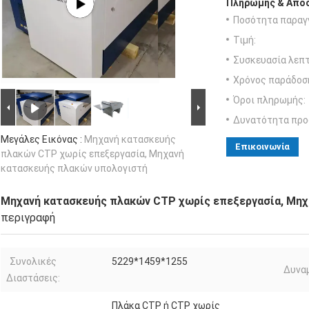
Πληρωμής & Αποσ
Ποσότητα παραγγ
Τιμή:
Συσκευασία λεπτ
Χρόνος παράδοσ
Όροι πληρωμής:
Δυνατότητα προ
Μεγάλες Εικόνας :
Μηχανή κατασκευής
Επικοινωνία
πλακών CTP χωρίς επεξεργασία, Μηχανή
κατασκευής πλακών υπολογιστή
Μηχανή κατασκευής πλακών CTP χωρίς επεξεργασία, Μηχ
περιγραφή
Συνολικές
5229*1459*1255
Δυναμ
Διαστάσεις:
Πλάκα CTP ή CTP χωρίς