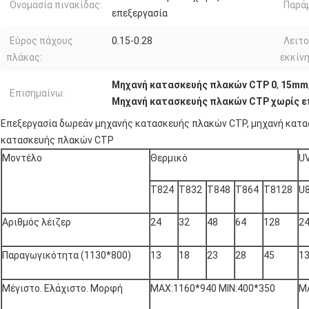
Ονομασία πινακίδας:
Παράμ
επεξεργασία
Εύρος πάχους
0.15-0.28
Λειτο
πλάκας:
εκκίνη
Μηχανή κατασκευής πλακών CTP 0
,
15mm
Επισημαίνω:
Μηχανή κατασκευής πλακών CTP χωρίς ε
Επεξεργασία δωρεάν μηχανής κατασκευής πλακών CTP, μηχανή κατα
κατασκευής πλακών CTP
Μοντέλο
Θερμικό
U
T824
T832
T848
T864
T8128
U
Αριθμός λέιζερ
24
32
48
64
128
2
Παραγωγικότητα (1130*800)
13
18
23
28
45
1
Μέγιστο. Ελάχιστο. Μορφή
MAX:1160*940 MIN:400*350
M