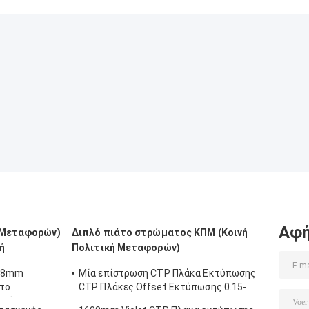
Computer To
ταχύτητας
που
Plate 220v
Υπολογιστής για
κατασκευάζει 
το εξοπλισμό
μηχανή, θερμικ
πλάκας 830nm
πίνακας ΚΠΜ
(Κοινή Πολιτικ
Μεταφορών) π
κατασκευάζει 
μηχανή, πίνακα
ΚΠΜ (Κοινή
Πολιτική
Μεταφορών) π
κατασκευάζει 
μηχανή,
Αφή
ή Μεταφορών)
Διπλό πιάτο στρώματος ΚΠΜ (Κοινή
ή
Πολιτική Μεταφορών)
,28mm
Μία επίστρωση CTP Πλάκα Εκτύπωσης
το
CTP Πλάκες Offset Εκτύπωσης 0.15-
γρήγορη
0.28mm