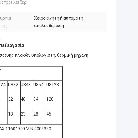
ετροι λέιζερ:
υργία
Χειροκίνητη ή αυτόματη
σης:
απελευθέρωση
,
πεξεργασία
σκευής πλακών υπολογιστή, θερμική μηχανή
V
824
U832
U848
U864
U8128
4
32
48
64
128
3
18
23
28
45
AX:1160*940 MIN:400*350