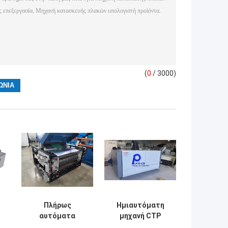
(
0
/ 3000)
Πλήρως
Ημιαυτόματη
αυτόματα
μηχανή CTP
θερμικά
CTCP για την