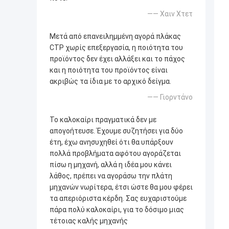
—— Χαιν Χτετ
Μετά από επανειλημμένη αγορά πλάκας
CTP χωρίς επεξεργασία, η ποιότητα του
προϊόντος δεν έχει αλλάξει και το πάχος
και η ποιότητα του προϊόντος είναι
ακριβώς τα ίδια με το αρχικό δείγμα.
—— Γιορντάνο
Το καλοκαίρι πραγματικά δεν με
απογοήτευσε. Έχουμε συζητήσει για δύο
έτη, έχω ανησυχηθεί ότι θα υπάρξουν
πολλά προβλήματα αφότου αγοράζεται
πίσω η μηχανή, αλλά η ιδέα μου κάνει
λάθος, πρέπει να αγοράσω την πλάτη
μηχανών νωρίτερα, έτσι ώστε θα μου φέρει
τα απεριόριστα κέρδη. Σας ευχαριστούμε
πάρα πολύ καλοκαίρι, για το δόσιμο μιας
τέτοιας καλής μηχανής