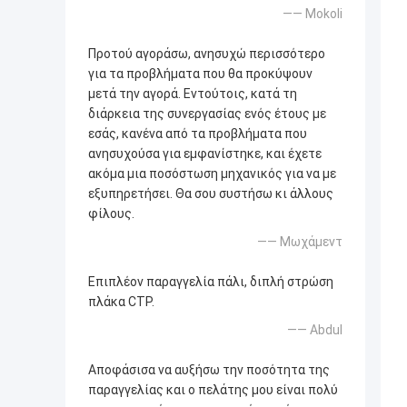
—— Mokoli
Προτού αγοράσω, ανησυχώ περισσότερο
για τα προβλήματα που θα προκύψουν
μετά την αγορά. Εντούτοις, κατά τη
διάρκεια της συνεργασίας ενός έτους με
εσάς, κανένα από τα προβλήματα που
ανησυχούσα για εμφανίστηκε, και έχετε
ακόμα μια ποσόστωση μηχανικός για να με
εξυπηρετήσει. Θα σου συστήσω κι άλλους
φίλους.
—— Μωχάμεντ
Επιπλέον παραγγελία πάλι, διπλή στρώση
πλάκα CTP.
—— Abdul
Αποφάσισα να αυξήσω την ποσότητα της
παραγγελίας και ο πελάτης μου είναι πολύ