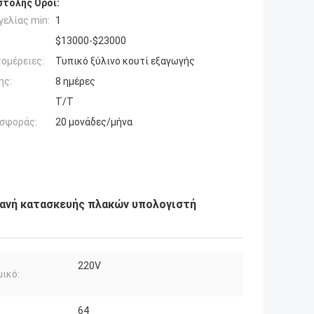
τολής Όροι:
ελίας min:
1
$13000-$23000
ομέρειες:
Τυπικό ξύλινο κουτί εξαγωγής
ης:
8 ημέρες
T/T
σφοράς:
20 μονάδες/μήνα
ανή κατασκευής πλακών υπολογιστή
220V
ικό:
64