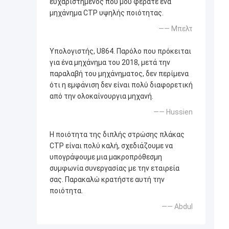
ευχαριστημένος που μου φέρατε ένα
μηχάνημα CTP υψηλής ποιότητας.
—— Μπελτ
Υπολογιστής, U864. Παρόλο που πρόκειται
για ένα μηχάνημα του 2018, μετά την
παραλαβή του μηχάνηματος, δεν περίμενα
ότι η εμφάνιση δεν είναι πολύ διαφορετική
από την ολοκαίνουργια μηχανή.
—— Hussien
Η ποιότητα της διπλής στρώσης πλάκας
CTP είναι πολύ καλή, σχεδιάζουμε να
υπογράψουμε μια μακροπρόθεσμη
συμφωνία συνεργασίας με την εταιρεία
σας. Παρακαλώ κρατήστε αυτή την
ποιότητα.
—— Abdul