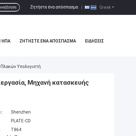
Ζητήστε ένα απόσπασμα
|
Greek
Αναζήτηση
 ΗΠΑ
ΖΗΤΉΣΤΕ ΈΝΑ ΑΠΌΣΠΑΣΜΑ
ΕΙΔΉΣΕΙΣ
 Πλακών Υπολογιστή
εργασία, Μηχανή κατασκευής
ς:
Shenzhen
PLATE-CD
:
T864