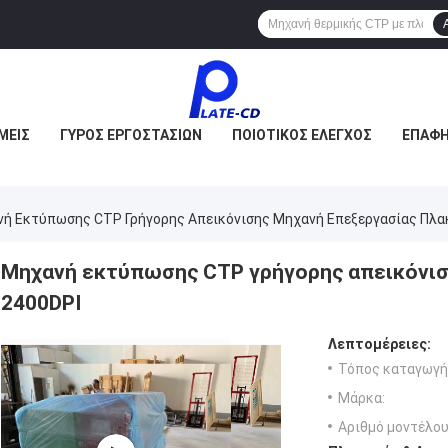
ΜΕΊΣ
ΓΎΡΟΣ ΕΡΓΟΣΤΑΣΊΩΝ
ΠΟΙΟΤΙΚΌΣ ΈΛΕΓΧΟΣ
ΕΠΑΦΉ
ή Εκτύπωσης CTP Γρήγορης Απεικόνισης Μηχανή Επεξεργασίας Πλα
Μηχανή εκτύπωσης CTP γρήγορης απεικόνι
2400DPI
Λεπτομέρειες:
Τόπος καταγωγή
Μάρκα:
Αριθμό μοντέλου