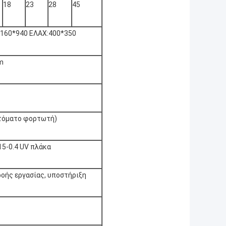
18
23
28
45
160*940 ΕΛΑΧ:400*350
m
υτόματο φορτωτή)
.15-0.4 UV πλάκα
 ροής εργασίας, υποστήριξη