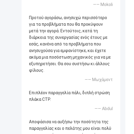
—— Mokoli
Προτού αγοράσω, ανησυχώ περισσότερο
για τα προβλήματα που θα προκύψουν
μετά την αγορά. Εντούτοις, κατά τη
διάρκεια της συνεργασίας ενός έτους με
εσάς, κανένα από τα προβλήματα που
ανησυχούσα για εμφανίστηκε, και έχετε
ακόμα μια ποσόστωση μηχανικός για να με
εξυπηρετήσει. Θα σου συστήσω κι άλλους
φίλους.
—— Μωχάμεντ
Επιπλέον παραγγελία πάλι, διπλή στρώση
πλάκα CTP.
—— Abdul
Αποφάσισα να αυξήσω την ποσότητα της
παραγγελίας και ο πελάτης μου είναι πολύ