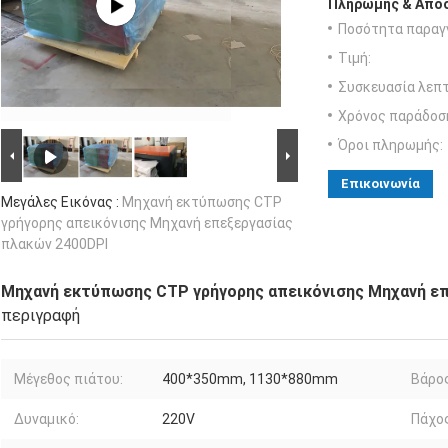
Πληρωμής & Αποσ
Ποσότητα παραγγ
Τιμή:
Συσκευασία λεπτ
Χρόνος παράδοσ
Όροι πληρωμής:
Επικοινωνία
Μεγάλες Εικόνας :
Μηχανή εκτύπωσης CTP
γρήγορης απεικόνισης Μηχανή επεξεργασίας
πλακών 2400DPI
Μηχανή εκτύπωσης CTP γρήγορης απεικόνισης Μηχανή επ
περιγραφή
Μέγεθος πιάτου:
400*350mm, 1130*880mm
Βάρος
Δυναμικό:
220V
Πάχος