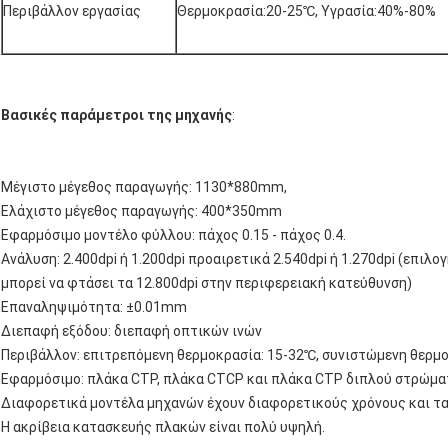
Περιβάλλον εργασίας
Θερμοκρασία:20-25℃, Υγρασία:40%-80%
Βασικές παράμετροι της μηχανής
:
Μέγιστο μέγεθος παραγωγής: 1130*880mm,
Ελάχιστο μέγεθος παραγωγής: 400*350mm
Εφαρμόσιμο μοντέλο φύλλου: πάχος 0.15 - πάχος 0.4.
Ανάλυση: 2.400dpi ή 1.200dpi προαιρετικά 2.540dpi ή 1.270dpi (επι
μπορεί να φτάσει τα 12.800dpi στην περιφερειακή κατεύθυνση)
Επαναληψιμότητα: ±0.01mm
Διεπαφή εξόδου: διεπαφή οπτικών ινών
Περιβάλλον: επιτρεπόμενη θερμοκρασία: 15-32℃, συνιστώμενη θερμο
Εφαρμόσιμο: πλάκα CTP, πλάκα CTCP και πλάκα CTP διπλού στρώμα
Διαφορετικά μοντέλα μηχανών έχουν διαφορετικούς χρόνους και τ
Η ακρίβεια κατασκευής πλακών είναι πολύ υψηλή.