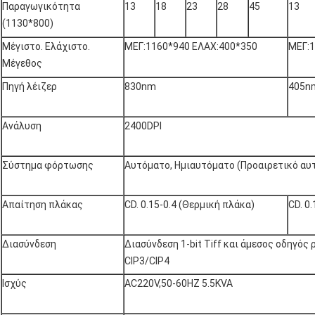
Παραγωγικότητα
13
18
23
28
45
13
(1130*800)
Μέγιστο. Ελάχιστο.
ΜΕΓ:1160*940 ΕΛΑΧ:400*350
ΜΕΓ:1
Μέγεθος
Πηγή λέιζερ
830nm
405n
Ανάλυση
2400DPI
Σύστημα φόρτωσης
Αυτόματο, Ημιαυτόματο (Προαιρετικό α
Απαίτηση πλάκας
CD. 0.15-0.4 (Θερμική πλάκα)
CD. 0
Διασύνδεση
Διασύνδεση 1-bit Tiff και άμεσος οδηγός
CIP3/CIP4
Ισχύς
AC220V,50-60HZ 5.5KVA