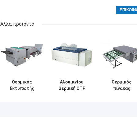
Άλλα προϊόντα
Θερμικός
Αλουμινίου
Θερμικός
Εκτυπωτής
Θερμική CTP
πίνακας
Πλάκας Offset
Μηχανή υψηλής
υπολογιστών
Computer To
ταχύτητας
που
Plate 220v
Υπολογιστής για
κατασκευάζει 
το εξοπλισμό
μηχανή, θερμικ
πλάκας 830nm
πίνακας ΚΠΜ
(Κοινή Πολιτικ
Μεταφορών) π