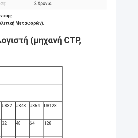
ση:
2 Χρόνια
νισης
,
Πολιτική Μεταφορών)
,
γιστή (μηχανή CTP,
U832
U848
U864
U8128
32
48
64
128