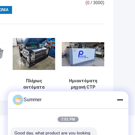
(
0
/ 3000)
Πλήρως
Ημιαυτόματη
αυτόματα
μηχανή CTP
θερμικά
CTCP για την
Summer
συστήματα
κατασκευή
τη
μηχανών CTP
πλακών
ός
0,15-0,28 mm για
κατασκευή
7:01 PM
ή
πλακών
ου
υπολογιστή
Good day, what product are you looking 