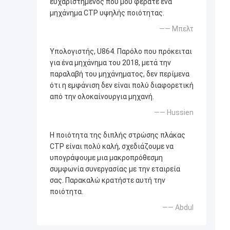
ευχαριστημένος που μου φέρατε ένα
μηχάνημα CTP υψηλής ποιότητας.
—— Μπελτ
Υπολογιστής, U864. Παρόλο που πρόκειται
για ένα μηχάνημα του 2018, μετά την
παραλαβή του μηχάνηματος, δεν περίμενα
ότι η εμφάνιση δεν είναι πολύ διαφορετική
από την ολοκαίνουργια μηχανή.
—— Hussien
Η ποιότητα της διπλής στρώσης πλάκας
CTP είναι πολύ καλή, σχεδιάζουμε να
υπογράψουμε μια μακροπρόθεσμη
συμφωνία συνεργασίας με την εταιρεία
σας. Παρακαλώ κρατήστε αυτή την
ποιότητα.
—— Abdul