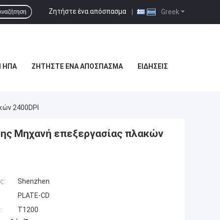
Ζητήστε ένα απόσπασμα
|
Greek
Αναζήτηση
 ΗΠΑ
ΖΗΤΉΣΤΕ ΈΝΑ ΑΠΌΣΠΑΣΜΑ
ΕΙΔΉΣΕΙΣ
κών 2400DPI
σης Μηχανή επεξεργασίας πλακών
ς:
Shenzhen
PLATE-CD
:
T1200