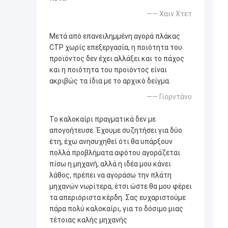
—— Χαιν Χτετ
Μετά από επανειλημμένη αγορά πλάκας
CTP χωρίς επεξεργασία, η ποιότητα του
προϊόντος δεν έχει αλλάξει και το πάχος
και η ποιότητα του προϊόντος είναι
ακριβώς τα ίδια με το αρχικό δείγμα.
—— Γιορντάνο
Το καλοκαίρι πραγματικά δεν με
απογοήτευσε. Έχουμε συζητήσει για δύο
έτη, έχω ανησυχηθεί ότι θα υπάρξουν
πολλά προβλήματα αφότου αγοράζεται
πίσω η μηχανή, αλλά η ιδέα μου κάνει
λάθος, πρέπει να αγοράσω την πλάτη
μηχανών νωρίτερα, έτσι ώστε θα μου φέρει
τα απεριόριστα κέρδη. Σας ευχαριστούμε
πάρα πολύ καλοκαίρι, για το δόσιμο μιας
τέτοιας καλής μηχανής