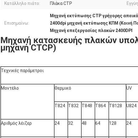
Κατάλληλο πιάτο:
Πλάκα CTP
Εγγύη
Μηχανή εκτύπωσης CTP γρήγορης απεικό
Επισημαίνω:
2400dpi μηχανή εκτύπωσης ΚΠΜ (Κοινή 
Μηχανή επεξεργασίας πλακών 2400DPI
Μηχανή κατασκευής πλακών υπολο
μηχανή CTCP)
Τεχνικές παράμετροι
Μοντέλο
Θερμικό
UV
T824
T832
T848
T864
T8128
U824
Αριθμός λέιζερ
24
32
48
64
128
24