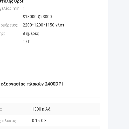
τολής Όροι:
ελίας min:
1
$13000-$23000
ομέρειες:
2200*1200*1150 χλστ
ης:
8 ημέρες
T/T
εξεργασίας πλακών 2400DPI
:
1300 κιλά
 πλάκας:
0.15-0.3