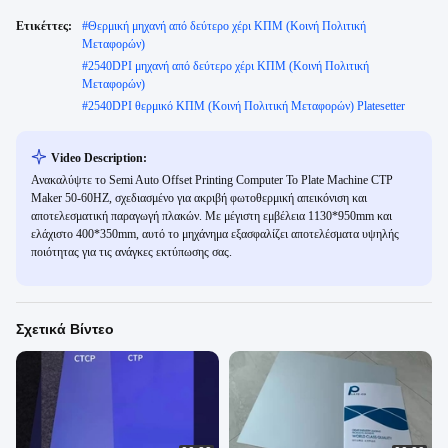
Ετικέττες:
#
Θερμική μηχανή από δεύτερο χέρι ΚΠΜ (Κοινή Πολιτική
Μεταφορών)
#
2540DPI μηχανή από δεύτερο χέρι ΚΠΜ (Κοινή Πολιτική
Μεταφορών)
#
2540DPI θερμικό ΚΠΜ (Κοινή Πολιτική Μεταφορών) Platesetter
Video Description:
Ανακαλύψτε το Semi Auto Offset Printing Computer To Plate Machine CTP
Maker 50-60HZ, σχεδιασμένο για ακριβή φωτοθερμική απεικόνιση και
αποτελεσματική παραγωγή πλακών. Με μέγιστη εμβέλεια 1130*950mm και
ελάχιστο 400*350mm, αυτό το μηχάνημα εξασφαλίζει αποτελέσματα υψηλής
ποιότητας για τις ανάγκες εκτύπωσης σας.
Σχετικά Βίντεο