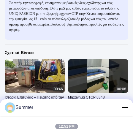
Σε αυτήν την περιγραφή, επισημαίνουμε βασικές ιδέες σχεδίασης και πώς
μεταφράζονται σε απόδοση. Ελάτε μαζί μας καθώς εξερευνούμε το ταξίδι της
UNIQ FASHION με την εξαγωγή μηχανών CTP στην Κένυα, παρουσιάζοντας
την εμπειρία μας 15+ ετών σε πολυτελή αξεσουάρ μόδας και πώς το μοντέλο
άμεσης προμήθειας επιτρέπει λύσεις υψηλής ποιότητας, προσιτές για τις διεθνείς
αγορές.
Σχετικά Βίντεο
00:46
00:08
Ιστορία Επιτυχίας – Πελάτης από την
Μηχάνημα CTCP u848
Κένυα Εμπιστεύτηκε τη Λύση CTP
Μηχανή Κατασκευής Πλακών
Summer
μας!
Υπολογιστή
Μηχανή Κατασκευής Πλακών
Υπολογιστή
May 26, 2022
October 20, 2025
12:51 PM