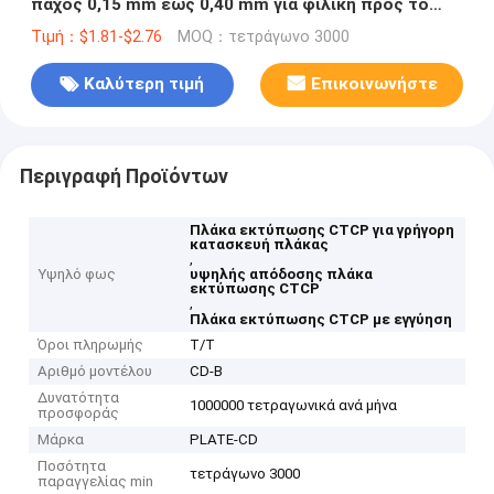
πάχος 0,15 mm έως 0,40 mm για φιλική προς το
περιβάλλον εκτύπωση Offset
Τιμή：$1.81-$2.76
MOQ：τετράγωνο 3000
Καλύτερη τιμή
Επικοινωνήστε
Περιγραφή Προϊόντων
Πλάκα εκτύπωσης CTCP για γρήγορη
κατασκευή πλάκας
,
Υψηλό φως
υψηλής απόδοσης πλάκα
εκτύπωσης CTCP
,
Πλάκα εκτύπωσης CTCP με εγγύηση
Όροι πληρωμής
T/T
Αριθμό μοντέλου
CD-Β
Δυνατότητα
1000000 τετραγωνικά ανά μήνα
προσφοράς
Μάρκα
PLATE-CD
Ποσότητα
τετράγωνο 3000
παραγγελίας min